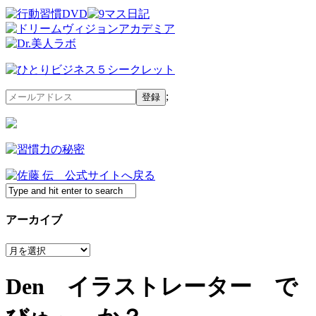
;
アーカイブ
ア
ー
カ
Den イラストレーター で
イ
ブ