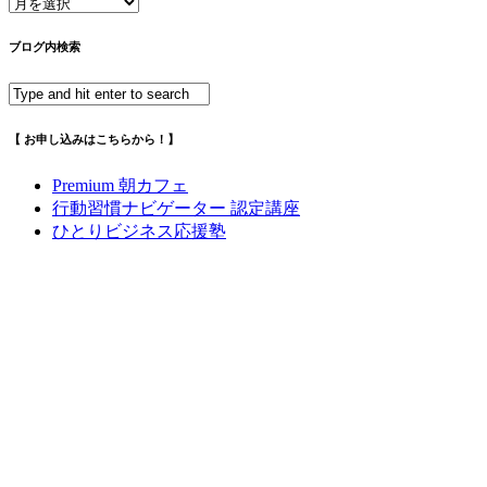
ア
ー
カ
ブログ内検索
イ
ブ
【 お申し込みはこちらから！】
Premium 朝カフェ
行動習慣ナビゲーター 認定講座
ひとりビジネス応援塾