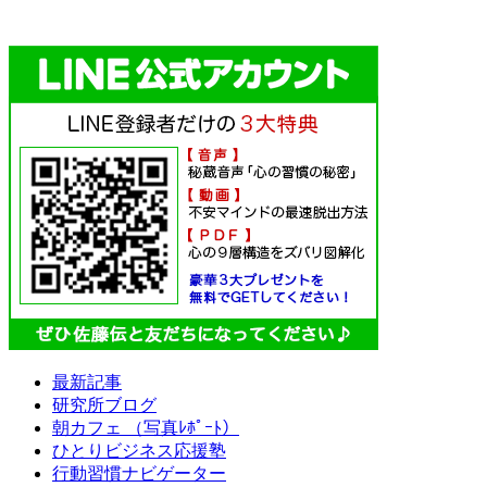
最新記事
研究所ブログ
朝カフェ （写真ﾚﾎﾟｰﾄ）
ひとりビジネス応援塾
行動習慣ナビゲーター