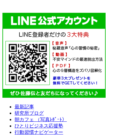
最新記事
研究所ブログ
朝カフェ （写真ﾚﾎﾟｰﾄ）
ひとりビジネス応援塾
行動習慣ナビゲーター