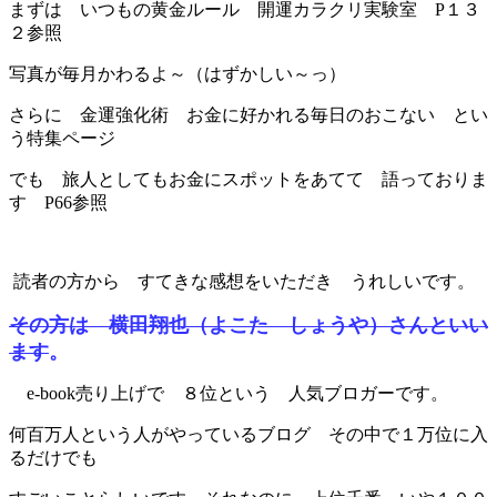
まずは いつもの黄金ルール 開運カラクリ実験室 P１３
２参照
写真が毎月かわるよ～（はずかしい～っ）
さらに 金運強化術 お金に好かれる毎日のおこない とい
う特集ページ
でも 旅人としてもお金にスポットをあてて 語っておりま
す P66参照
読者の方から すてきな感想をいただき うれしいです。
その方は 横田翔也（よこた しょうや）さんといい
ます
。
e-book売り上げで ８位という 人気ブロガーです。
何百万人という人がやっているブログ その中で１万位に入
るだけでも