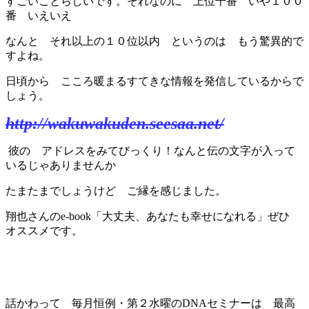
すごいことらしいです。それなのに 上位千番 いや１００
番 いえいえ
なんと それ以上の１０位以内 というのは もう驚異的で
すよね。
日頃から こころ暖まるすてきな情報を発信しているからで
しょう。
http://wakuwakuden.seesaa.net/
彼の アドレスをみてびっくり！なんと伝の文字が入って
いるじゃありませんか
たまたまでしょうけど ご縁を感じました。
翔也さんのe-book「大丈夫、あなたも幸せになれる」ぜひ
オススメです。
話かわって 毎月恒例・第２水曜のDNAセミナーは 最高