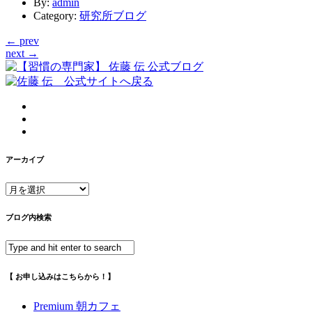
By
:
admin
Category
:
研究所ブログ
← prev
next →
アーカイブ
ア
ー
カ
ブログ内検索
イ
ブ
【 お申し込みはこちらから！】
Premium 朝カフェ