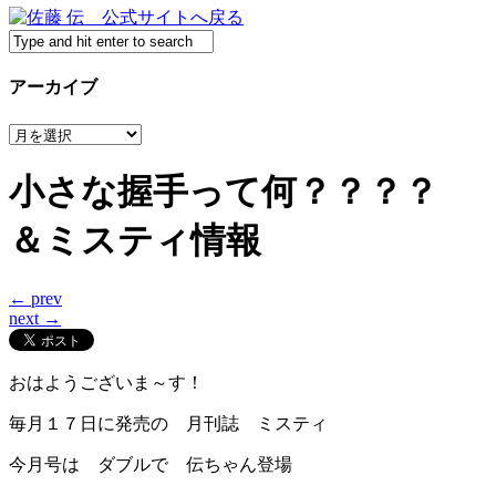
アーカイブ
ア
ー
カ
小さな握手って何？？？？
イ
ブ
＆ミスティ情報
← prev
next →
おはようございま～す！
毎月１７日に発売の 月刊誌 ミスティ
今月号は ダブルで 伝ちゃん登場