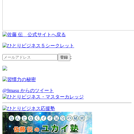
;
@9masu からのツイート