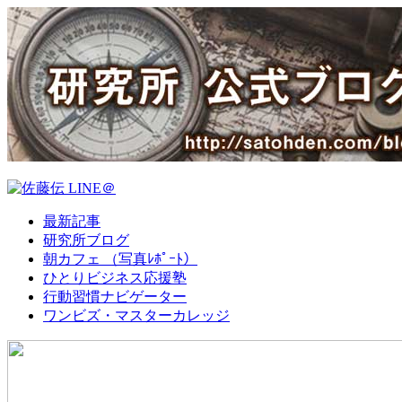
最新記事
研究所ブログ
朝カフェ （写真ﾚﾎﾟｰﾄ）
ひとりビジネス応援塾
行動習慣ナビゲーター
ワンビズ・マスターカレッジ