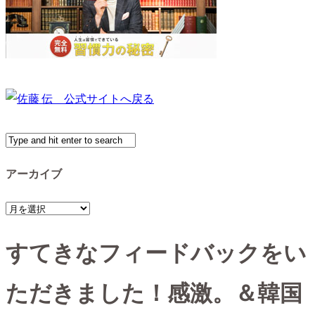
アーカイブ
ア
ー
すてきなフィードバックをい
カ
イ
ただきました！感激。＆韓国
ブ