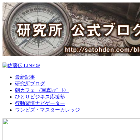
最新記事
研究所ブログ
朝カフェ （写真ﾚﾎﾟｰﾄ）
ひとりビジネス応援塾
行動習慣ナビゲーター
ワンビズ・マスターカレッジ