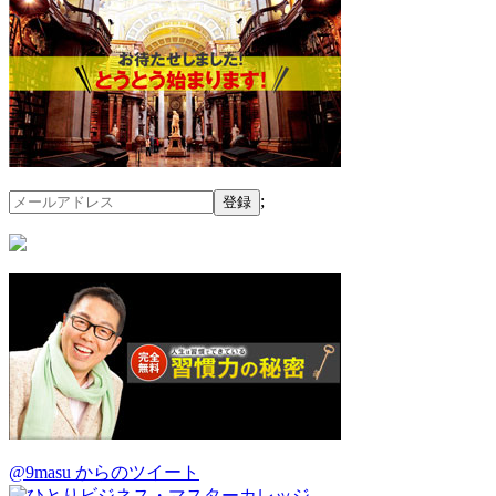
;
@9masu からのツイート