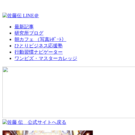
最新記事
研究所ブログ
朝カフェ （写真ﾚﾎﾟｰﾄ）
ひとりビジネス応援塾
行動習慣ナビゲーター
ワンビズ・マスターカレッジ