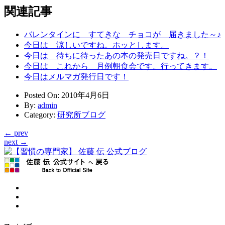
関連記事
バレンタインに すてきな チョコが 届きました～♪
今日は 涼しいですね。ホッとします。
今日は 待ちに待ったあの本の発売日ですね。？！
今日は これから 月例朝食会です。行ってきます。
今日はメルマガ発行日です！
Posted On
: 2010年4月6日
By
:
admin
Category
:
研究所ブログ
← prev
next →