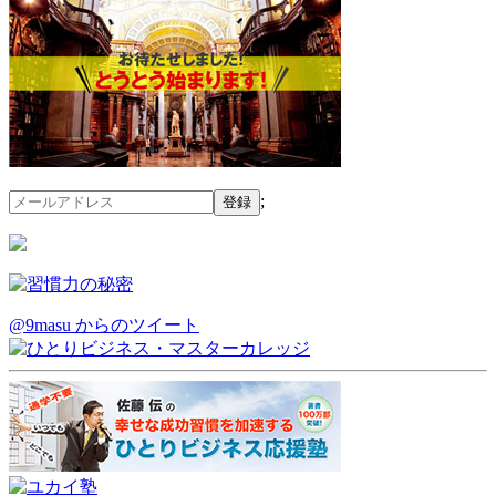
;
@9masu からのツイート