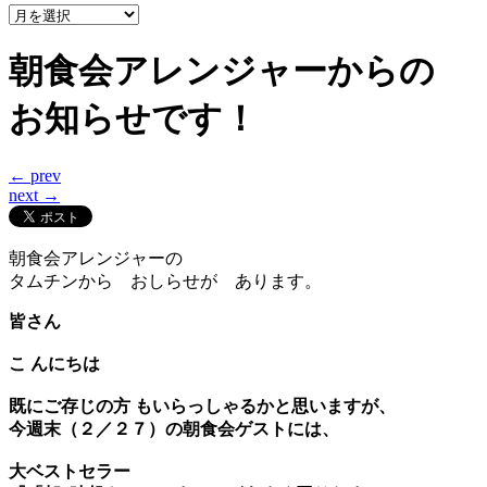
ア
ー
カ
朝食会アレンジャーからの
イ
ブ
お知らせです！
← prev
next →
朝食会アレンジャーの
タムチンから おしらせが あります。
皆さん
こ んにちは
既にご存じの方 もいらっしゃるかと思いますが、
今週末（２／２７）の朝食会ゲストには、
大ベストセラー