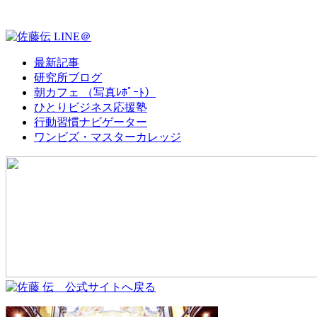
最新記事
研究所ブログ
朝カフェ （写真ﾚﾎﾟｰﾄ）
ひとりビジネス応援塾
行動習慣ナビゲーター
ワンビズ・マスターカレッジ