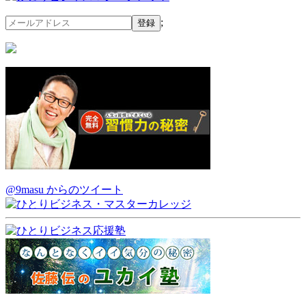
;
@9masu からのツイート