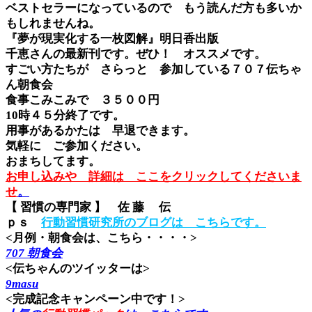
ベストセラーになっているので もう読んだ方も多いか
もしれませんね。
『夢が現実化する一枚図解』明日香出版
千恵さんの最新刊です。ぜひ！ オススメです。
すごい方たちが さらっと 参加している７０７伝ちゃ
ん朝食会
食事こみこみで ３５００円
10時４５分終了です。
用事があるかたは 早退できます。
気軽に ご参加ください。
おまちしてます。
お申し込みや 詳細は ここをクリックしてくださいま
せ
。
【 習慣の専門家 】 佐 藤 伝
ｐｓ
行動習慣研究所のブログは こちらです。
<月例・朝食会は、こちら・・・・>
707 朝食会
<伝ちゃんのツイッターは>
9masu
<完成記念キャンペーン中です！>