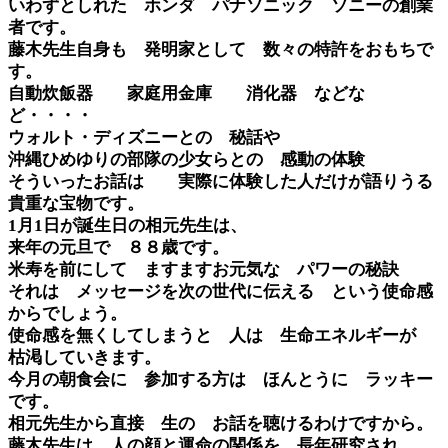
いわずとしれた ホンダ パナソニック ソニーの創業
者です。
藤木先生自身も 発明家として 数々の特許をおもちで
す。
自動炊飯器 家庭用金庫 消化器 などな
ど・・・・
ウォルト・ディズニーとの 秘話や
沖縄ひめゆりの部隊の少女らとの 感動の体験
そういったお話は 実際に体験した人だけが語りうる
貴重な宝物です。
1月1日が誕生日の相元先生は、
来年の元旦で ８８歳です。
米寿を前にして ますますお元気な パワーの秘訣
それは メッセージを次の世代に伝える という使命感
からでしょう。
使命感を無くしてしまうと 人は 生命エネルギーが
枯渇していきます。
今月の朝食会に 参加する方は ほんとうに ラッキー
です。
相元先生から直接 生の お話を聴けるわけですから。
藤木先生は 人の顔と運命の関係を 長年研究され