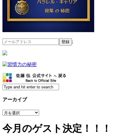
;
アーカイブ
ア
ー
カ
今月のゲスト決定！！！
イ