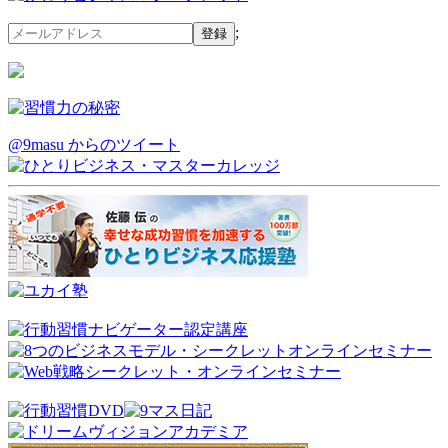
;
@9masu からのツイート