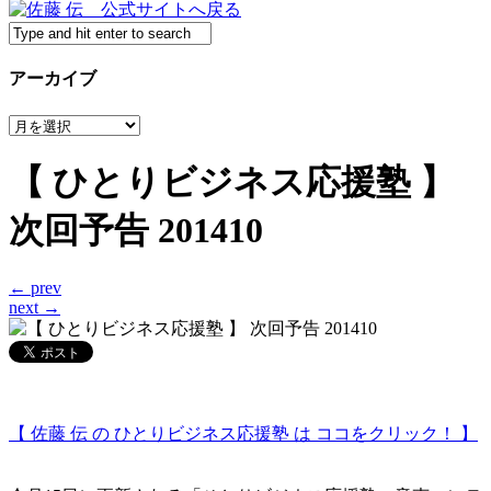
アーカイブ
ア
ー
カ
【 ひとりビジネス応援塾 】
イ
ブ
次回予告 201410
← prev
next →
【 佐藤 伝 の ひとりビジネス応援塾 は ココをクリック！ 】