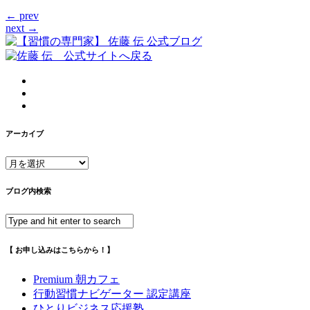
← prev
next →
アーカイブ
ア
ー
カ
ブログ内検索
イ
ブ
【 お申し込みはこちらから！】
Premium 朝カフェ
行動習慣ナビゲーター 認定講座
ひとりビジネス応援塾