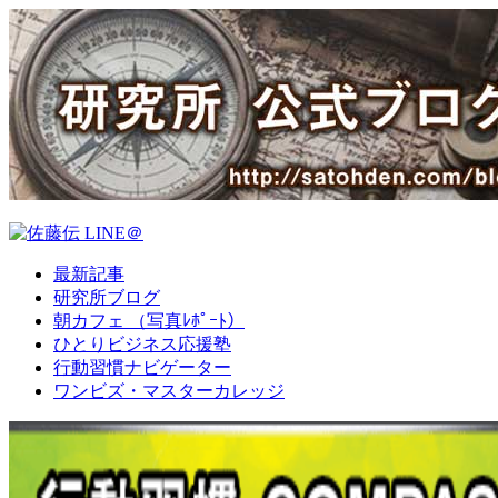
最新記事
研究所ブログ
朝カフェ （写真ﾚﾎﾟｰﾄ）
ひとりビジネス応援塾
行動習慣ナビゲーター
ワンビズ・マスターカレッジ