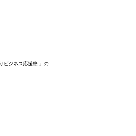
りビジネス応援塾 」の
！