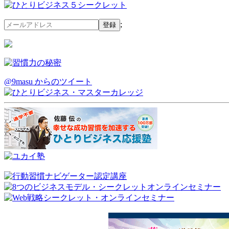
;
@9masu からのツイート