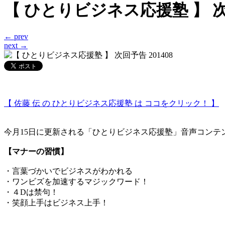
カ
【 ひとりビジネス応援塾 】 次回
イ
ブ
← prev
next →
【 佐藤 伝 の ひとりビジネス応援塾 は ココをクリック！ 】
今月15日に更新される「ひとりビジネス応援塾」音声コンテ
【マナーの習慣】
・言葉づかいでビジネスがわかれる
・ワンビズを加速するマジックワード！
・４Dは禁句！
・笑顔上手はビジネス上手！